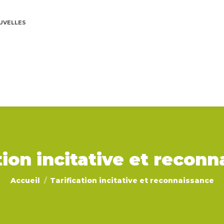
UVELLES
tion incitative et recon
Vous êtes ici :
Accueil
Tarification incitative et reconnaissance