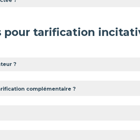
ctée ?
pour tarification incitativ
teur ?
ification complémentaire ?