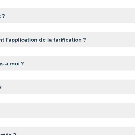
 ?
l'application de la tarification ?
as à moi ?
?