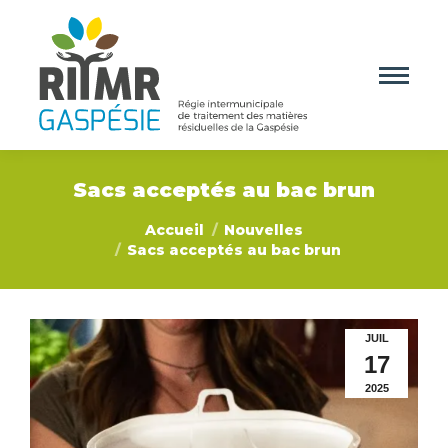
Sacs acceptés au bac brun
Vous êtes ici :
Accueil
Nouvelles
Sacs acceptés au bac brun
JUIL
17
2025