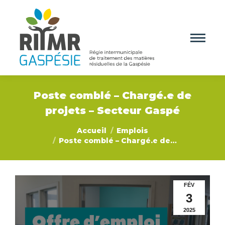
Poste comblé – Chargé.e de
projets – Secteur Gaspé
Vous êtes ici :
Accueil
Emplois
Poste comblé – Chargé.e de…
FÉV
3
2025