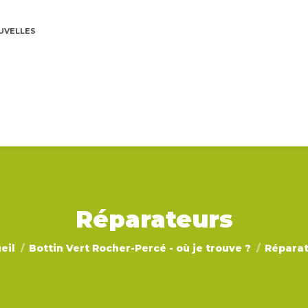
UVELLES
Réparateurs
êtes ici :
eil
Bottin Vert Rocher-Percé - où je trouve ?
Répara