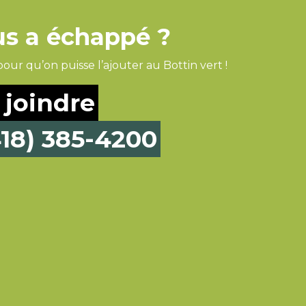
us a échappé ?
ur qu’on puisse l’ajouter au Bottin vert !
 joindre
418) 385-4200